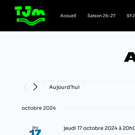
Passer
au
Accueil
Saison 26-27
SFJ
contenu
A
Évènement
Aujourd’hui
octobre 2024
jeu
jeudi 17 octobre 2024 à 20h
17