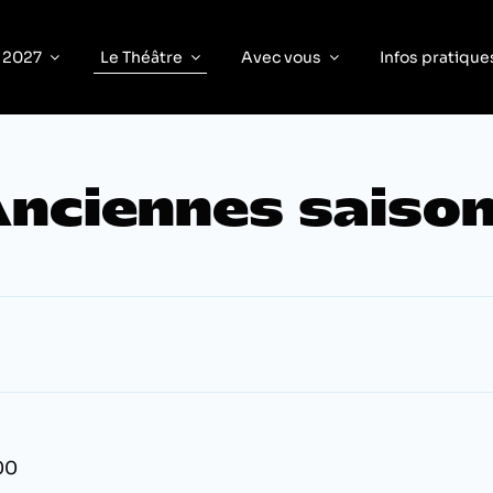
 2027
Le Théâtre
Avec vous
Infos pratique
nciennes saiso
s
00