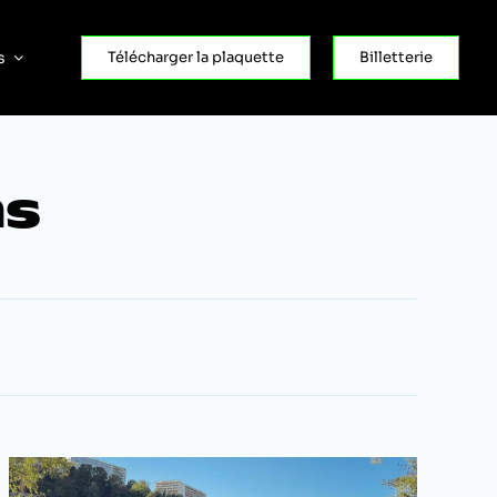
s
Télécharger la plaquette
Billetterie
ns
Nav
Navig
par
de
con
vues
Évèn