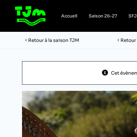
Passer
au
Accueil
Saison 26-27
SFJ
contenu
Retour à la saison TJM
Retour
Cet évènem