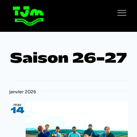
Passer
au
contenu
Saison 26-27
Navigation
Évènements
Navigation
par
janvier 2026
de
consultations
vues
mer
14
Évènement