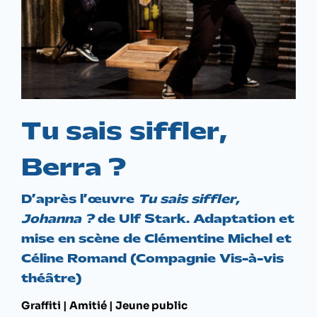
Tu sais siffler,
Berra ?
D’après l’œuvre
Tu sais siffler,
Johanna ?
de Ulf Stark. Adaptation et
mise en scène de Clémentine Michel et
Céline Romand (Compagnie Vis-à-vis
théâtre)
Graffiti | Amitié | Jeune public