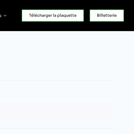
s
Télécharger la plaquette
Billetterie
Nav
Navig
par
de
con
vues
Évèn