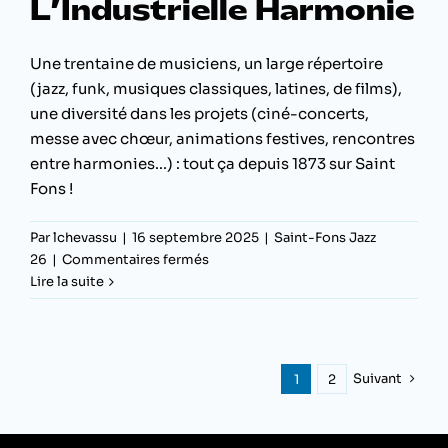
L’Industrielle Harmonie
Une trentaine de musiciens, un large répertoire
(jazz, funk, musiques classiques, latines, de films),
une diversité dans les projets (ciné-concerts,
messe avec chœur, animations festives, rencontres
entre harmonies...) : tout ça depuis 1873 sur Saint
Fons !
Par
lchevassu
|
16 septembre 2025
|
Saint-Fons Jazz
sur
26
|
Commentaires fermés
Electro
Lire la suite
Deluxe
par
L’Industrielle
Harmonie
Suivant
1
2