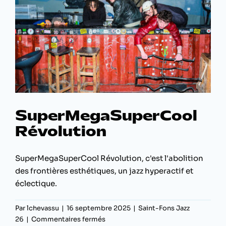
ool
SuperMegaSuperCool
Révolution
SuperMegaSuperCool Révolution, c'est l'abolition
des frontières esthétiques, un jazz hyperactif et
éclectique.
Par
lchevassu
|
16 septembre 2025
|
Saint-Fons Jazz
sur
26
|
Commentaires fermés