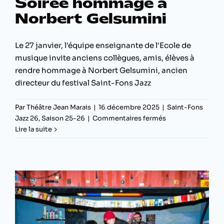
Soirée hommage à
Norbert Gelsumini
Le 27 janvier, l'équipe enseignante de l'Ecole de
musique invite anciens collègues, amis, élèves à
rendre hommage à Norbert Gelsumini, ancien
directeur du festival Saint-Fons Jazz
Par
Théâtre Jean Marais
|
16 décembre 2025
|
Saint-Fons
sur
Jazz 26
,
Saison 25-26
|
Commentaires fermés
Soirée
Lire la suite
hommage
à
Norbert
Gelsumini