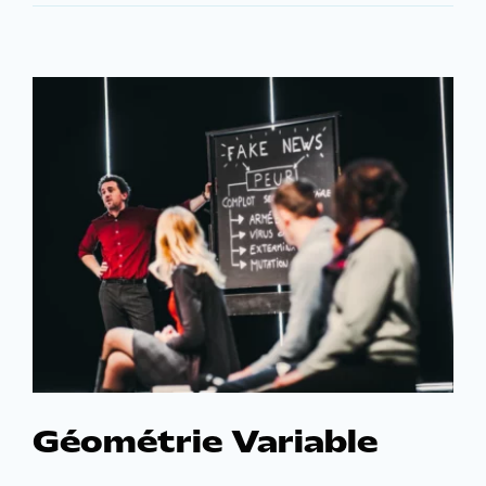
de
saison
Géométrie Variable