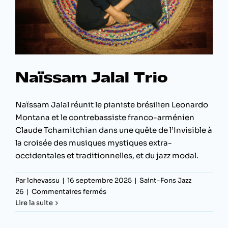
Naïssam Jalal Trio
Naïssam Jalal réunit le pianiste brésilien Leonardo
Montana et le contrebassiste franco-arménien
Claude Tchamitchian dans une quête de l’Invisible à
la croisée des musiques mystiques extra-
occidentales et traditionnelles, et du jazz modal.
Par
lchevassu
|
16 septembre 2025
|
Saint-Fons Jazz
sur
26
|
Commentaires fermés
Naïssam
Lire la suite
Jalal
Trio