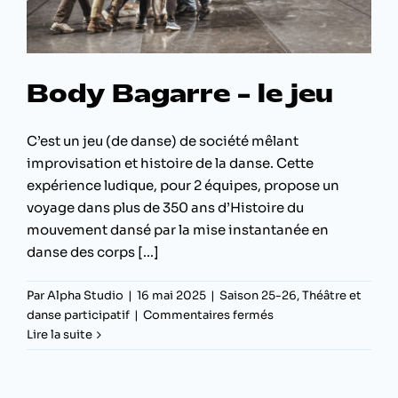
Body Bagarre – le jeu
C’est un jeu (de danse) de société mêlant
improvisation et histoire de la danse. Cette
expérience ludique, pour 2 équipes, propose un
voyage dans plus de 350 ans d’Histoire du
mouvement dansé par la mise instantanée en
danse des corps [...]
Par
Alpha Studio
|
16 mai 2025
|
Saison 25-26
,
Théâtre et
sur
danse participatif
|
Commentaires fermés
Body
Lire la suite
Bagarre
–
le