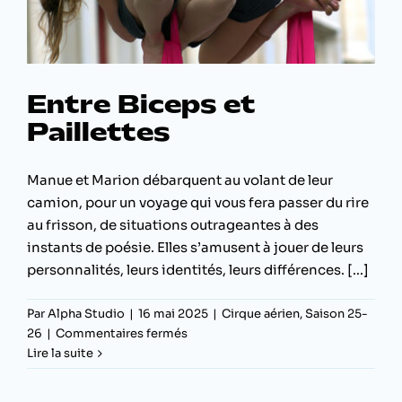
Entre Biceps et
Paillettes
Manue et Marion débarquent au volant de leur
camion, pour un voyage qui vous fera passer du rire
au frisson, de situations outrageantes à des
instants de poésie. Elles s’amusent à jouer de leurs
personnalités, leurs identités, leurs différences. [...]
Par
Alpha Studio
|
16 mai 2025
|
Cirque aérien
,
Saison 25-
sur
26
|
Commentaires fermés
Entre
Lire la suite
Biceps
et