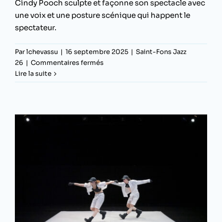
Cindy Pooch sculpte et façonne son spectacle avec
une voix et une posture scénique qui happent le
spectateur.
Par
lchevassu
|
16 septembre 2025
|
Saint-Fons Jazz
sur
26
|
Commentaires fermés
Cindy
Lire la suite
Pooch
avec
Kiyémis
et
Ariel
Tintar